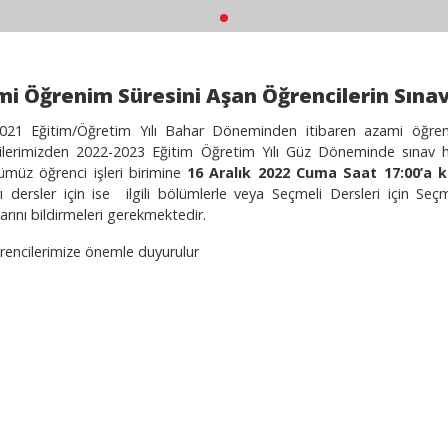
i Öğrenim Süresini Aşan Öğrencilerin Sına
021 Eğitim/Öğretim Yılı Bahar Döneminden itibaren azami öğreni
ilerimizden 2022-2023 Eğitim Öğretim Yılı Güz Döneminde sınav hak
müz öğrenci işleri birimine
16 Aralık 2022 Cuma Saat 17:00’a 
arı dersler için ise ilgili bölümlerle veya Seçmeli Dersleri için Se
rını bildirmeleri gerekmektedir.
öğrencilerimize önemle duyurulur