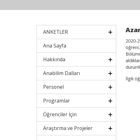
Azam
ANKETLER
2020-2
Ana Sayfa
öğrenc
Bölümü
Hakkında
aldıkl
durumla
Anabilim Dalları
İlgili 
Personel
Programlar
Öğrenciler İçin
Araştırma ve Projeler