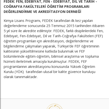
FEDEK: FEN, EDEBİYAT, FEN - EDEBİYAT, DİL VE TARİH -
COĞRAFYA FAKÜLTELERİ ÖĞRETİM PROGRAMLARI
DEĞERLENDİRME VE AKREDİTASYON DERNEĞİ
Kimya Lisans Programı, FEDEK tarafından ilk kez yapılan
değerlendirme sonucunda 25 Temmuz 2015 tarihinden itibaren
5 yıl süre ile akredite edilmiştir. FEDEK, farklı disiplinlerdeki Fen,
Edebiyat, Fen-Edebiyat, Dil ve Tarih-Coğrafya Fakülteleri (FEF)
öğretim programları için akreditasyon, değerlendirme ve
bilgilendirme çalışmaları yaparak, Türkiye’de FEF öğretiminin
kalitesinin yükseltilmesine katkıda bulunmak ve FEF
bölümlerinde eğitim-öğretim, bilimsel araştırma ve topluma
hizmeti ilerletmek amacıyla kurulmuştur. FEDEK, FEF
programlarının akreditasyonu konusunda Yüksek Öğretim
Kurulu (YÖK) tarafından ulusal bir kalite güvence kuruluşu
olarak tanınmaktadır.